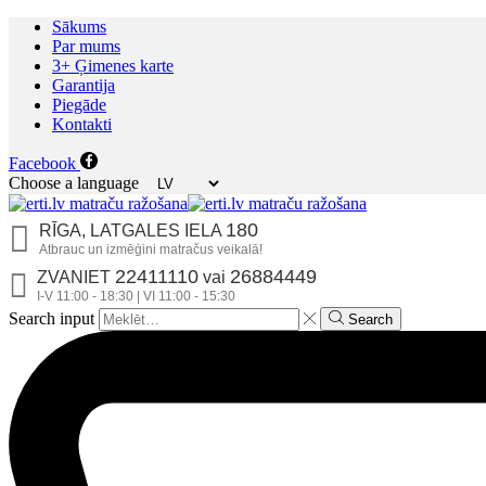
Sākums
Par mums
3+ Ģimenes karte
Garantija
Piegāde
Kontakti
Facebook
Choose a language
180
RĪGA, LATGALES IELA
Atbrauc un izmēģini matračus veikalā!
22411110
26884449
ZVANIET
vai
I-V
11:00 - 18:30
| VI
11:00 - 15:30
Search input
Search