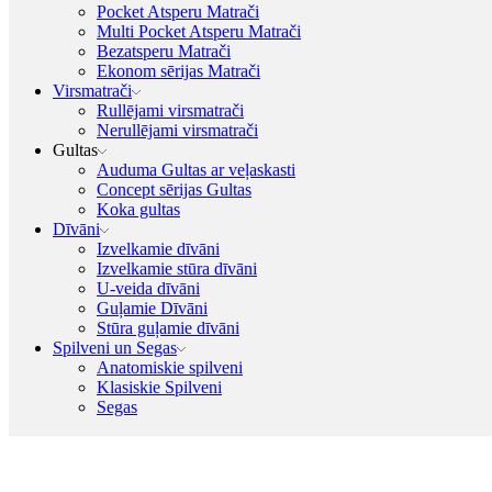
Pocket Atsperu Matrači
Multi Pocket Atsperu Matrači
Bezatsperu Matrači
Ekonom sērijas Matrači
Virsmatrači
Rullējami virsmatrači
Nerullējami virsmatrači
Gultas
Auduma Gultas ar veļaskasti
Concept sērijas Gultas
Koka gultas
Dīvāni
Izvelkamie dīvāni
Izvelkamie stūra dīvāni
U-veida dīvāni
Guļamie Dīvāni
Stūra guļamie dīvāni
Spilveni un Segas
Anatomiskie spilveni
Klasiskie Spilveni
Segas