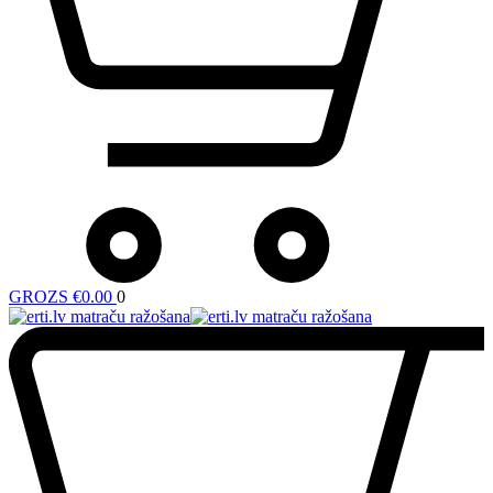
GROZS
€
0.00
0