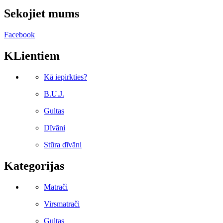
Sekojiet mums
Facebook
KLientiem
Kā iepirkties?
B.U.J.
Gultas
Dīvāni
Stūra dīvāni
Kategorijas
Matrači
Virsmatrači
Gultas