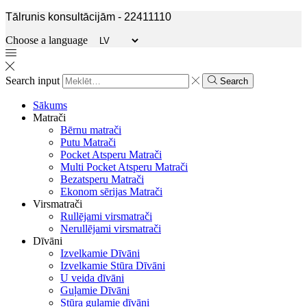
Tālrunis konsultācijām - 22411110
Choose a language
Search input
Search
Sākums
Matrači
Bērnu matrači
Putu Matrači
Pocket Atsperu Matrači
Multi Pocket Atsperu Matrači
Bezatsperu Matrači
Ekonom sērijas Matrači
Virsmatrači
Rullējami virsmatrači
Nerullējami virsmatrači
Dīvāni
Izvelkamie Dīvāni
Izvelkamie Stūra Dīvāni
U veida dīvāni
Guļamie Dīvāni
Stūra guļamie dīvāni