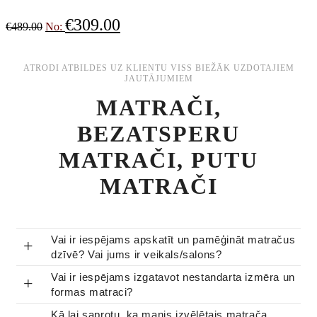
€
309.00
€
489.00
No:
ATRODI ATBILDES UZ KLIENTU VISS BIEŽĀK UZDOTAJIEM
JAUTĀJUMIEM
MATRAČI,
BEZATSPERU
MATRAČI, PUTU
MATRAČI
Vai ir iespējams apskatīt un pamēģināt matračus
+
dzīvē? Vai jums ir veikals/salons?
Vai ir iespējams izgatavot nestandarta izmēra un
+
formas matraci?
Kā lai saprotu, ka manis izvēlētais matrača